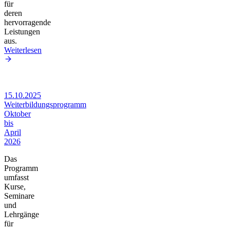
für
deren
hervorragende
Leistungen
aus.
Weiterlesen
15.10.2025
Weiterbildungsprogramm
Oktober
bis
April
2026
Das
Programm
umfasst
Kurse,
Seminare
und
Lehrgänge
für