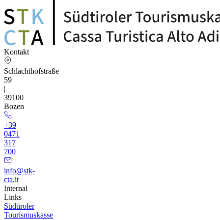
Kontakt
Schlachthofstraße
59
|
39100
Bozen
+39
0471
317
700
info@stk-
cta.it
Internal
Links
Südtiroler
Tourismuskasse