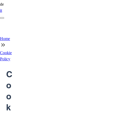
de
it
Home
Cookie
Policy
C
o
o
k